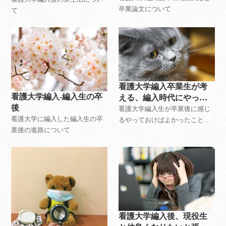
卒業論文について
て
看護大学編入卒業生が考
看護大学編入-編入生の卒
える、編入時代にやって
後
おけばよかったこと、や
看護大学編入生が卒業後に感じ
看護大学に編入した編入生の卒
ってよかったこと
るやっておけばよかったこと、
業後の進路について
やってよかったこと
看護大学編入後、現役生