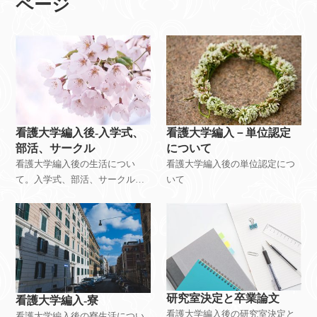
ページ
看護大学編入後-入学式、
看護大学編入－単位認定
部活、サークル
について
看護大学編入後の生活につい
看護大学編入後の単位認定につ
て。入学式、部活、サークル
いて
編。
研究室決定と卒業論文
看護大学編入-寮
看護大学編入後の研究室決定と
看護大学編入後の寮生活につい