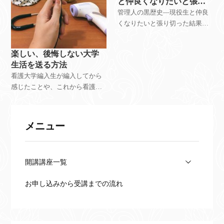
と仲良くなりたいと張り
切った結果失敗した話
管理人の黒歴史―現役生と仲良
くなりたいと張り切った結果失
敗した話
楽しい、後悔しない大学
生活を送る方法
看護大学編入生が編入してから
感じたことや、これから看護大
学に編入しようとしている人へ
のアドバイス
メニュー
開講講座一覧
お申し込みから受講までの流れ