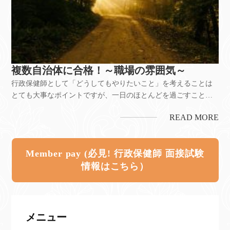
複数自治体に合格！～職場の雰囲気～
行政保健師として「どうしてもやりたいこと」を考えることは
とても大事なポイントですが、一日のほとんどを過ごすことに
なる職場の「仲間たち」＆「雰囲気」も、重要な点ですね。実
READ MORE
際働いてみないと見えない部分ではあるものの、ある程度ヒン
トになる場所があります。それは・・・試験当日です（特に面
接実施時）。試験当日...
Member pay (必見! 行政保健師 面接試験
情報はこちら）
メニュー