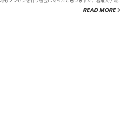
時もプレゼンを行う機会はあったと思いますが、看護大学院
ではその機会が多くなります。今回は、看護大学院のプレゼ
READ MORE
ンとはどのようなものかをお伝えします。これから看護大学
院に入学する方の参考になれば幸いです。プレゼンの方法プ
レゼンにつきましては、以下のよ...