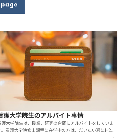
p page
看護大学院生のアルバイト事情
看護大学院生は、授業、研究の合間にアルバイトをしていま
す。看護大学院修士課程に在学中の方は、だいたい週に1-2
日、博士課程に在学中の方は、週に1日ほどアルバイトをして