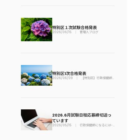
特別区１次試験合格発表
2026/06/15
管理人ブログ
特別区1次合格発表
2026/06/09
【特別区】行政保健師
採用試験
2026.6月試験日程応募締切迫っ
ています
2026/05/15
行政保健師になるには-
公務員勉強法