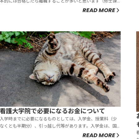
本的には合格したら離職することが多いと思います（修士課
程の場合。博士課程は、各大学院、各教授の判断に依りま
READ MORE
す）。私の場合、8月に受験して、9月下旬に合格発表があり
ました。新規採用で看護師の募集をかけても定員割れするな
ど、病院における看護師確保は上...
看護大学院で必要になるお金について
入学時までに必要になるものとしては、入学金、授業料（少
なくとも半期分）、引っ越し代等があります。入学金は、国
立の場合約280,000円です。（年度によって改訂がありま
READ MORE