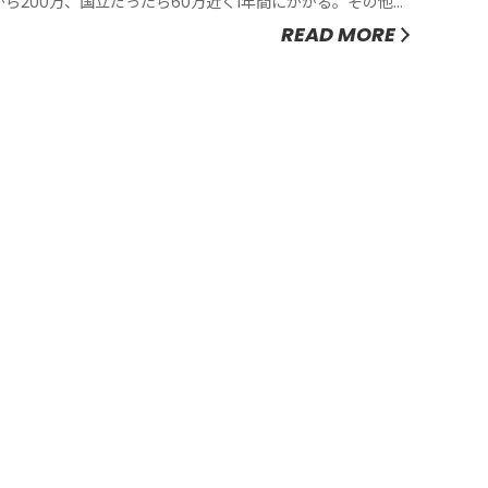
から200万、国立だったら60万近く1年間にかかる。その他に
も生活費とか教科書代、研究をする際の調査票の集計のお金
READ MORE
（研究費は、助成金を取れればクリアーされる）などがあ
り、看護大学院では修士課程にときはまだバイトもできるこ
とが多いが、博士課程...