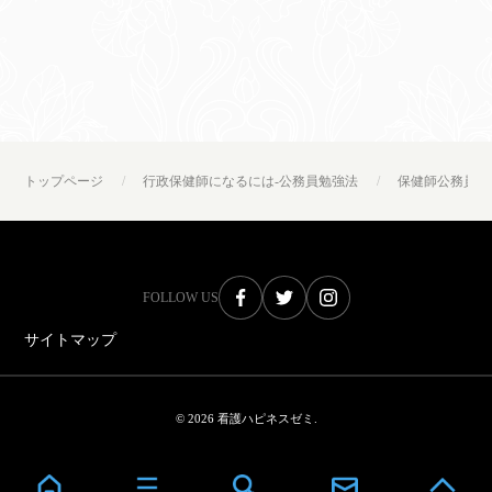
トップページ
行政保健師になるには-公務員勉強法
保健師公務員試
FOLLOW US
サイトマップ
© 2026 看護ハピネスゼミ.