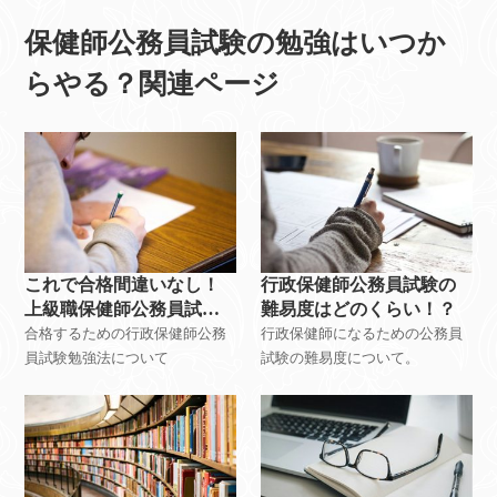
保健師公務員試験の勉強はいつか
らやる？関連ページ
これで合格間違いなし！
行政保健師公務員試験の
上級職保健師公務員試験
難易度はどのくらい！？
勉強法
合格するための行政保健師公務
行政保健師になるための公務員
員試験勉強法について
試験の難易度について。