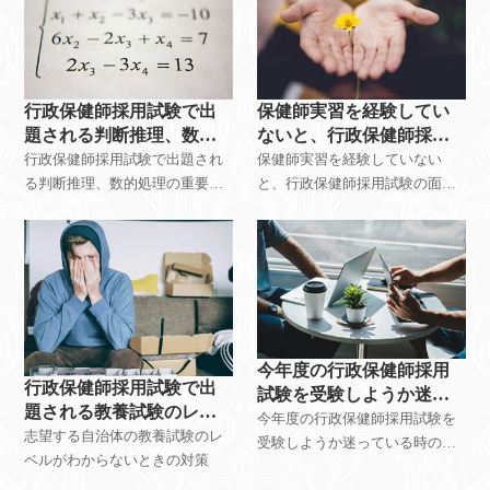
行政保健師採用試験で出
保健師実習を経験してい
題される判断推理、数的
ないと、行政保健師採用
処理を捨ててもいいか？
試験では不利か？
行政保健師採用試験で出題され
保健師実習を経験していない
る判断推理、数的処理の重要性
と、行政保健師採用試験の面接
と勉強方法
で不利になるか？
今年度の行政保健師採用
行政保健師採用試験で出
試験を受験しようか迷っ
題される教養試験のレベ
ている時は！？
今年度の行政保健師採用試験を
ルがわからない時は！？
志望する自治体の教養試験のレ
受験しようか迷っている時の対
ベルがわからないときの対策
策