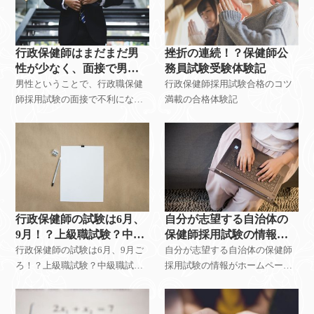
行政保健師はまだまだ男
挫折の連続！？保健師公
性が少なく、面接で男性
務員試験受験体験記
ということで不利になる
男性ということで、行政職保健
行政保健師採用試験合格のコツ
のでは？
師採用試験の面接で不利になる
満載の合格体験記
のか？
行政保健師の試験は6月、
自分が志望する自治体の
9月！？上級職試験？中級
保健師採用試験の情報が
職試験？初級職？
なく、試験対策をどうす
行政保健師の試験は6月、9月ご
自分が志望する自治体の保健師
ればいいか
ろ！？上級職試験？中級職試
採用試験の情報がホームページ
験？初級職試験を受けるの！？
上にない場合は、どうすればい
い！？