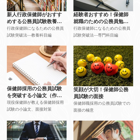
新人行政保健師がおすす
経験者おすすめ！保健師
めする公務員試験教養対
就職のための公務員勉強
策勉強法
法-専門科目
行政保健師になるための公務員
行政保健師になるための公務員
試験突破法―教養科目編
試験突破法―専門科目編
保健師採用の公務員試験
笑顔が大切！保健師公務
を突破する小論文（作
員試験の面接
文）、面接対策について
現役保健師が教える保健師採用
保健師職採用の公務員試験での
試験の小論文、面接対策
面接の極意