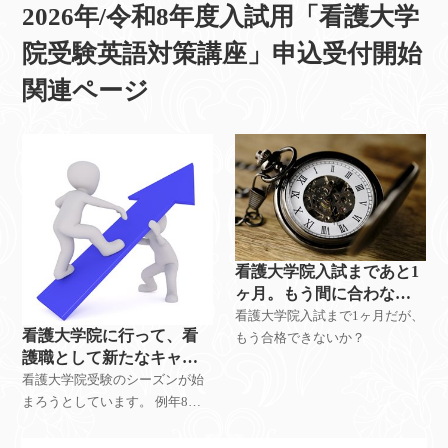
2026年/令和8年度入試用「看護大学
院受験英語対策講座」申込受付開始
関連ページ
看護大学院入試まであと1
ヶ月。もう間に合わな
い？
看護大学院入試まで1ヶ月だが、
看護大学院に行って、看
もう合格できないか？
護職として新たなキャリ
アパスを見つけません
看護大学院受験のシーズンが始
か！？
まろうとしています。 例年8月
から年をまたいで2月まで、看護
大学院の受験が行われます。 今