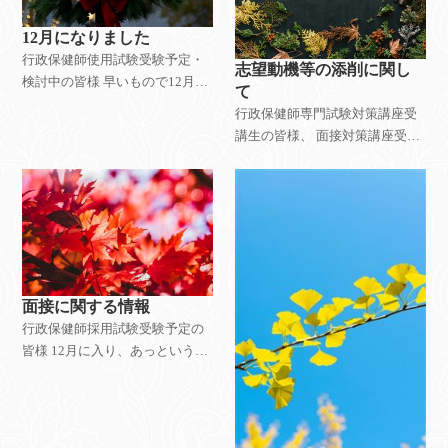
12月になりました
行政保健師使用試験受験予定・
志望動機等の添削に関し
検討中の皆様 早いもので12月に
て
入りました。 行政保健師採用試
行政保健師専門試験対策講座受
験専門講座受講生の皆様におか
講生の皆様、 面接対策講座受講
れましては 当該講座の約半分程
生の皆様 11月ももう残すところ
度の教材を解いていただいたか
あと少しですが、いかがお過ご
と思いますが、
しでしょうか。 さて、面接対策
として行っている志望動機等の
文章をまだ作成
面接に関する情報
行政保健師採用試験受験予定の
皆様 12月に入り、あっという間
に寒くなってきていますが、皆
様いかがお過ごしでしょう
か・・・？ 行政保健師採用試験
専門試験対策講座受講生の皆様