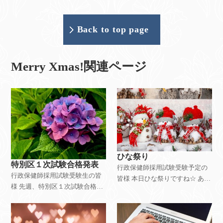
Back to top page
Merry Xmas!関連ページ
ひな祭り
特別区１次試験合格発表
行政保健師採用試験受験予定の
行政保健師採用試験受験生の皆
皆様 本日ひな祭りですね☆ あい
様 先週、特別区１次試験合格発
にくの雨模様ですが、皆様いか
表がありました。 ２次試験に向
がお過ごしでしょうか。 さて、
けて準備されている方々も、他
特別区の告示日まであと少しで
の自治体の１次試験受験日が近
すね。 特別区を志望されている