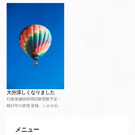
問い合わせ・ご相談を多くいた
だいております。 ご返信を差し
上げるまで少々お時間をいただ
いており大変恐縮です
大分涼しくなりました
行政保健師採用試験受験予定・
検討中の皆様 皆様、いかがお過
ごしでしょうか。 残暑厳しかっ
たですが、本日は大分過ごしや
すい気候でホッとしますね。 当
メニュー
ゼミでは例年9月下旬頃に、翌年