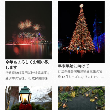
になりたい方への メッセージを
いが届くことを切に願っていま
発信しております。 不定期では
す！！ さ
ありますが、更新してまいりま
す
今年もよろしくお願い致
年末年始に向けて
します
行政保健師採用試験受験生の皆
行政保健師専門試験対策講座を
様 12月も半ばになりました。 街
受講中の皆様、 行政保健師採用
並みもイルミネーションで飾ら
試験受験予定の皆様、検討中の
れ、クリスマスモードですね！
皆様 新年あけましておめでとう
クリスマスが過ぎるとあっとい
ございます！ 当ゼミスタッフ一
う間に年末、新しい年を迎える
同、本年も皆様の夢を叶えるお
準備に大忙しで
手伝いをさせてい