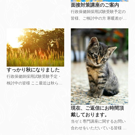
におかれましては、
面接対策講座のご案内
行政保健師採用試験受験予定の
皆様、ご検討中の方 寒暖差が激
しく体調を崩しやすい時期です
が、 皆様いかがお過ごしでしょ
うか。 当方の居住地近くの小学
校や保育園においても、 風邪や
インフルエン
すっかり秋になりました
行政保健師採用試験受験予定・
検討中の皆様 ここ最近は秋らし
い気候になってきて、連日一日
の気温差が激しく、 体調管理が
難しい時期ですが、皆様いかが
現在、ご返信にお時間頂
お過ごしでしょうか。 管理人の
戴しております。
私も、この寒暖差
当ゼミ専門講座に関するお問い
合わせをいただいている皆様 現
在、当ゼミ専門講座に関するお