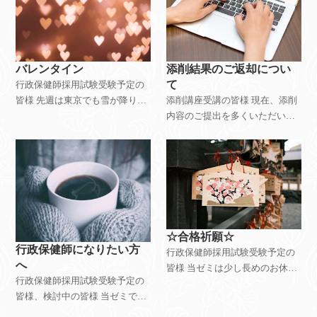
い方々も 多くいらっしゃること
当ゼミ受講生
と思います。
バレンタイン
添削結果のご返却につい
て
行政保健師採用試験受験予定の
皆様 先週は東京でも雪が降り、
添削講座受講の皆様 現在、添削
とても寒かったですが、 皆様い
内容のご提出を多くいただいて
かがお過ごしでしょうか。 一転
いる状況です。 ご返信を差し上
して今週末は春を思わせるよう
げるまでお時間をいただいてお
な暖かさになるとの予報?? 花粉
り大変恐縮ですが、 順番にご返
症の当方は
信させていただきますので、今
しばらくお待ちい
☆合格祈願☆
行政保健師になりたい方
行政保健師採用試験受験予定の
へ
皆様 当ゼミは少し長めのお休み
行政保健師採用試験受験予定の
をいただいておりましたが、 先
皆様、検討中の皆様 当ゼミでは
日受講生の皆様の合格祈願をし
X 及びinstagramでも行政保健師
てまいりました。 皆様の熱い思